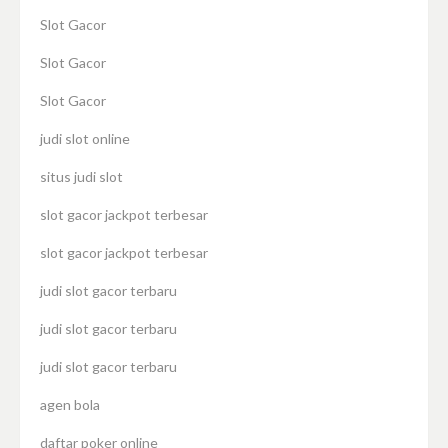
Slot Gacor
Slot Gacor
Slot Gacor
judi slot online
situs judi slot
slot gacor jackpot terbesar
slot gacor jackpot terbesar
judi slot gacor terbaru
judi slot gacor terbaru
judi slot gacor terbaru
agen bola
daftar poker online