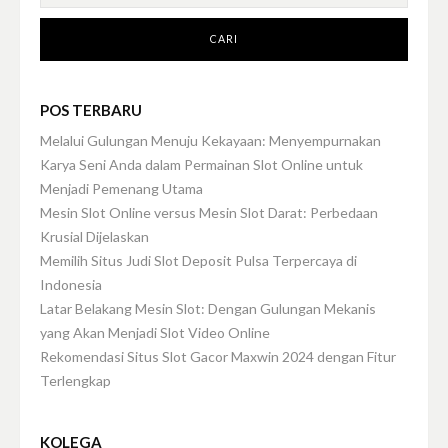
POS TERBARU
Melalui Gulungan Menuju Kekayaan: Menyempurnakan
Karya Seni Anda dalam Permainan Slot Online untuk
Menjadi Pemenang Utama
Mesin Slot Online versus Mesin Slot Darat: Perbedaan
Krusial Dijelaskan
Memilih Situs Judi Slot Deposit Pulsa Terpercaya di
Indonesia
Latar Belakang Mesin Slot: Dengan Gulungan Mekanis
yang Akan Menjadi Slot Video Online
Rekomendasi Situs Slot Gacor Maxwin 2024 dengan Fitur
Terlengkap
KOLEGA