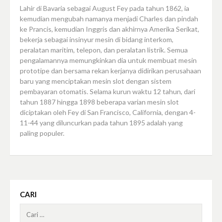
Lahir di Bavaria sebagai August Fey pada tahun 1862, ia
kemudian mengubah namanya menjadi Charles dan pindah
ke Prancis, kemudian Inggris dan akhirnya Amerika Serikat,
bekerja sebagai insinyur mesin di bidang interkom,
peralatan maritim, telepon, dan peralatan listrik. Semua
pengalamannya memungkinkan dia untuk membuat mesin
prototipe dan bersama rekan kerjanya didirikan perusahaan
baru yang menciptakan mesin slot dengan sistem
pembayaran otomatis. Selama kurun waktu 12 tahun, dari
tahun 1887 hingga 1898 beberapa varian mesin slot
diciptakan oleh Fey di San Francisco, California, dengan 4-
11-44 yang diluncurkan pada tahun 1895 adalah yang
paling populer.
CARI
Cari
untuk: